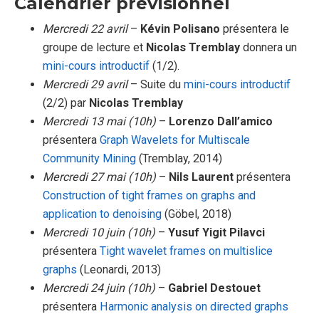
Calendrier prévisionnel
Mercredi 22 avril
–
Kévin Polisano
présentera le
groupe de lecture et
Nicolas Tremblay
donnera un
mini-cours introductif
(1/2).
Mercredi 29 avril
– Suite du
mini-cours introductif
(2/2) par
Nicolas Tremblay
Mercredi 13 mai (10h)
–
Lorenzo Dall’amico
présentera
Graph Wavelets for Multiscale
Community Mining
(Tremblay, 2014)
Mercredi 27 mai (10h)
–
Nils Laurent
présentera
Construction of tight frames on graphs and
application to denoising
(Göbel, 2018)
Mercredi 10 juin (10h)
–
Yusuf Yigit Pilavci
présentera
Tight wavelet frames on multislice
graphs
(Leonardi, 2013)
Mercredi 24 juin (10h)
–
Gabriel Destouet
présentera
Harmonic analysis on directed graphs