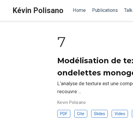
Kévin Polisano
Home
Publications
Talk
7
Modélisation de te
ondelettes monog
L’analyse de texture est une compo
recouvre …
Kevin Polisano
PDF
Cite
Slides
Video