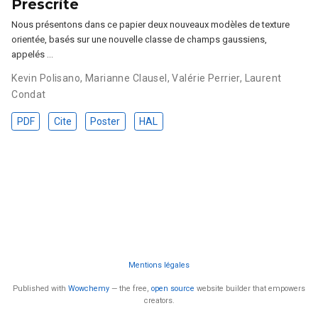
Prescrite
Nous présentons dans ce papier deux nouveaux modèles de texture
orientée, basés sur une nouvelle classe de champs gaussiens,
appelés …
Kevin Polisano
,
Marianne Clausel
,
Valérie Perrier
,
Laurent
Condat
PDF
Cite
Poster
HAL
Mentions légales
Published with
Wowchemy
— the free,
open source
website builder that empowers
creators.