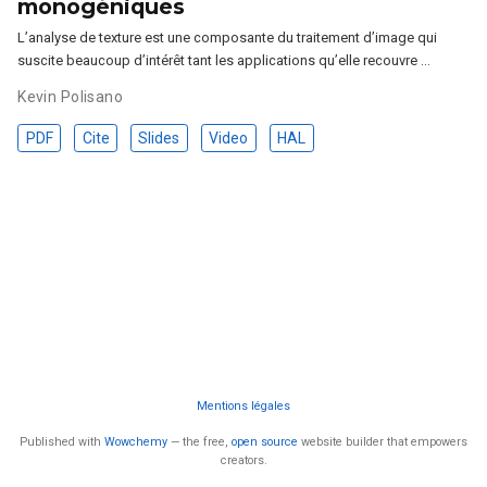
monogéniques
L’analyse de texture est une composante du traitement d’image qui
suscite beaucoup d’intérêt tant les applications qu’elle recouvre …
Kevin Polisano
PDF
Cite
Slides
Video
HAL
Mentions légales
Published with
Wowchemy
— the free,
open source
website builder that empowers
creators.